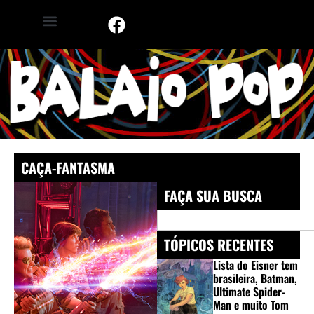
CAÇA-FANTASMA
FAÇA SUA BUSCA
TÓPICOS RECENTES
Lista do Eisner tem
brasileira, Batman,
Ultimate Spider-
Man e muito Tom