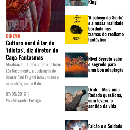
King
‘A cabeça do Santo’
e a nossa realidade
bordada nas
tramas do realismo
CINEMA
fantástico
Cultura nerd é lar de
‘idiotas’, diz diretor de
Caça-Fantasmas
Nível Secreto sabe
o segredo para
Atualização – Como apontou o leitor
uma boa adaptação
Léo Nascimento, a declaração do
diretor Paul Feig foi feita um ano e
meio atrás, no dia 9 de
Druk – Mais uma
07/05/2016
Rodada questiona,
Por:
Alexandre Postigo
com leveza, o
sentido da vida
Falcão e o Soldado