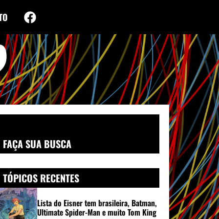
TO
FAÇA SUA BUSCA
TÓPICOS RECENTES
Lista do Eisner tem brasileira, Batman,
Ultimate Spider-Man e muito Tom King