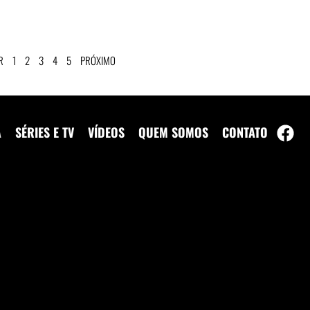
R
1
2
3
4
5
PRÓXIMO
A
SÉRIES E TV
VÍDEOS
QUEM SOMOS
CONTATO