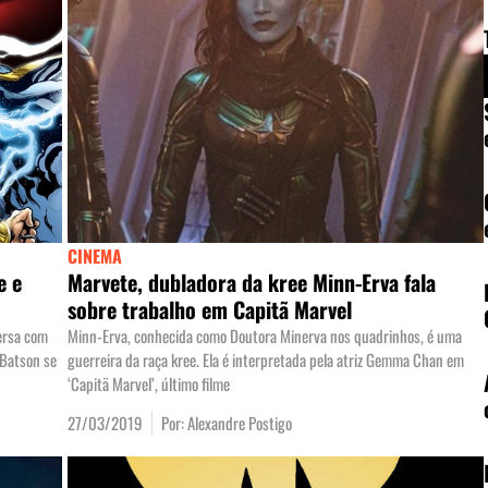
CINEMA
e e
Marvete, dubladora da kree Minn-Erva fala
sobre trabalho em Capitã Marvel
ersa com
Minn-Erva, conhecida como Doutora Minerva nos quadrinhos, é uma
 Batson se
guerreira da raça kree. Ela é interpretada pela atriz Gemma Chan em
‘Capitã Marvel’, último filme
27/03/2019
Por:
Alexandre Postigo