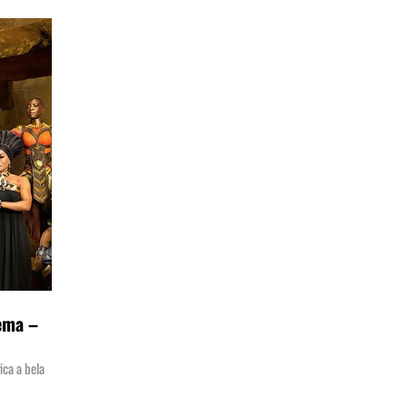
nema –
ica a bela