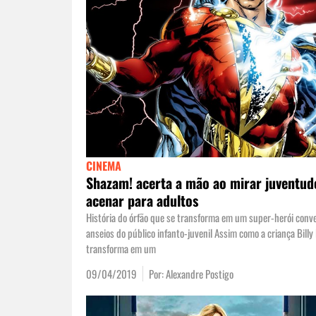
CINEMA
Shazam! acerta a mão ao mirar juventud
acenar para adultos
História do órfão que se transforma em um super-herói conv
anseios do público infanto-juvenil Assim como a criança Billy
transforma em um
09/04/2019
Por:
Alexandre Postigo