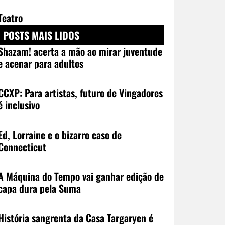
Teatro
POSTS MAIS LIDOS
Shazam! acerta a mão ao mirar juventude
e acenar para adultos
CCXP: Para artistas, futuro de Vingadores
é inclusivo
Ed, Lorraine e o bizarro caso de
Connecticut
A Máquina do Tempo vai ganhar edição de
capa dura pela Suma
História sangrenta da Casa Targaryen é