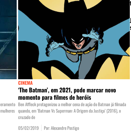
CINEMA
‘The Batman’, em 2021, pode marcar novo
momento para filmes de heróis
oderamento
Ben Affleck protagonizou a melhor cena de ação do Batman já filmada
s mulheres
quando, em ‘Batman Vs Superman: A Origem da Justiça’ (2016), o
cruzado de
05/02/2019
Por:
Alexandre Postigo