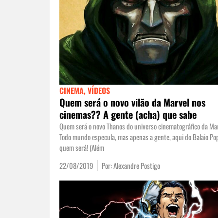
CINEMA
,
VÍDEOS
Quem será o novo vilão da Marvel nos
cinemas?? A gente (acha) que sabe
Quem será o novo Thanos do universo cinematográfico da Ma
Todo mundo especula, mas apenas a gente, aqui do Balaio Po
quem será! (Além
22/08/2019
Por:
Alexandre Postigo