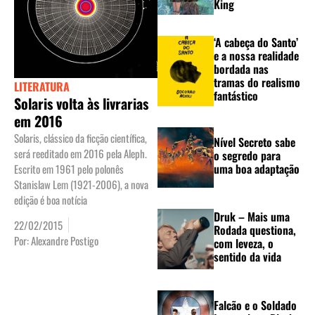
King
‘A cabeça do Santo’
e a nossa realidade
bordada nas
tramas do realismo
LITERATURA
fantástico
Solaris volta às livrarias
em 2016
Solaris, clássico da ficção científica,
Nível Secreto sabe
será reeditado em 2016 pela Aleph.
o segredo para
uma boa adaptação
Escrito em 1961 pelo polonês
Stanislaw Lem (1921-2006), a nova
edição é boa notícia
Druk – Mais uma
22/02/2015
Rodada questiona,
Por:
Alexandre Postigo
com leveza, o
sentido da vida
Falcão e o Soldado