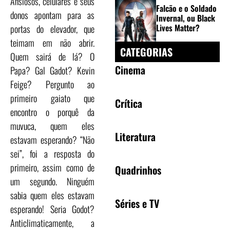
Ansiosos, celulares e seus
Falcão e o Soldado
donos apontam para as
Invernal, ou Black
Lives Matter?
portas do elevador, que
teimam em não abrir.
CATEGORIAS
Quem sairá de lá? O
Cinema
Papa? Gal Gadot? Kevin
Feige? Pergunto ao
primeiro gaiato que
Crítica
encontro o porquê da
muvuca, quem eles
Literatura
estavam esperando? “Não
sei”, foi a resposta do
primeiro, assim como de
Quadrinhos
um segundo. Ninguém
sabia quem eles estavam
Séries e TV
esperando! Seria Godot?
Anticlimaticamente, a