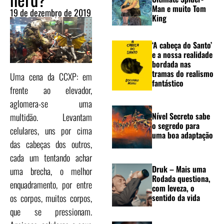
Man e muito Tom
19 de dezembro de 2019
King
‘A cabeça do Santo’
e a nossa realidade
bordada nas
tramas do realismo
Uma cena da CCXP: em
fantástico
frente ao elevador,
aglomera-se uma
Nível Secreto sabe
multidão. Levantam
o segredo para
celulares, uns por cima
uma boa adaptação
das cabeças dos outros,
cada um tentando achar
Druk – Mais uma
uma brecha, o melhor
Rodada questiona,
enquadramento, por entre
com leveza, o
sentido da vida
os corpos, muitos corpos,
que se pressionam.