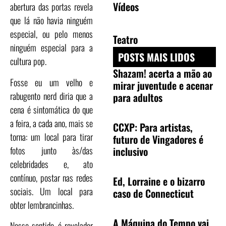
Vídeos
abertura das portas revela
que lá não havia ninguém
especial, ou pelo menos
Teatro
ninguém especial para a
POSTS MAIS LIDOS
cultura pop.
Shazam! acerta a mão ao
Fosse eu um velho e
mirar juventude e acenar
rabugento nerd diria que a
para adultos
cena é sintomática do que
a feira, a cada ano, mais se
CCXP: Para artistas,
torna: um local para tirar
futuro de Vingadores é
inclusivo
fotos junto às/das
celebridades e, ato
contínuo, postar nas redes
Ed, Lorraine e o bizarro
sociais. Um local para
caso de Connecticut
obter lembrancinhas.
A Máquina do Tempo vai
Nesse sentido, é revelador