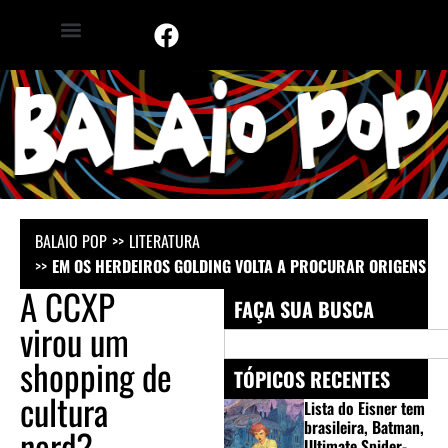
BALAIO POP
LITERATURA
EM OS HERDEIROS GOLDING VOLTA A PROCURAR ORIGENS DO
A CCXP
FAÇA SUA BUSCA
virou um
shopping de
TÓPICOS RECENTES
cultura
Lista do Eisner tem
brasileira, Batman,
nerd?
Ultimate Spider-