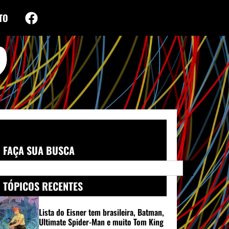
TO
FAÇA SUA BUSCA
TÓPICOS RECENTES
Lista do Eisner tem brasileira, Batman,
Ultimate Spider-Man e muito Tom King