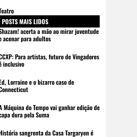
Teatro
POSTS MAIS LIDOS
Shazam! acerta a mão ao mirar juventude
e acenar para adultos
CCXP: Para artistas, futuro de Vingadores
é inclusivo
Ed, Lorraine e o bizarro caso de
Connecticut
A Máquina do Tempo vai ganhar edição de
capa dura pela Suma
História sangrenta da Casa Targaryen é