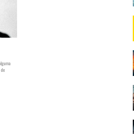
 alguma
 de