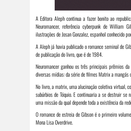
A Editora Aleph continua a fazer bonito ao republic
Neuromancer, referência cyberpunk de William G
ilustrações de Josan Gonzalez, espanhol conhecido por 
A Aleph já havia publicado o romance seminal de Gib
de publicação do livro, que é de 1984.
Neuromancer ganhou os três principais prêmios da f
diversas mídias: da série de filmes Matrix a mangás 
No livro, a matrix, uma alucinação coletiva virtual,
subúrbios de Tóquio. E continuaria a se destruir s
uma missão da qual depende toda a existência da rede.
O romance de estre​ia de Gibson é o primeiro volume
Mona Lisa Overdrive.