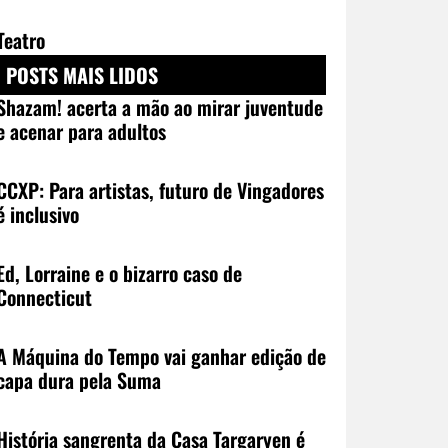
Teatro
POSTS MAIS LIDOS
Shazam! acerta a mão ao mirar juventude
e acenar para adultos
CCXP: Para artistas, futuro de Vingadores
é inclusivo
Ed, Lorraine e o bizarro caso de
Connecticut
A Máquina do Tempo vai ganhar edição de
capa dura pela Suma
História sangrenta da Casa Targaryen é