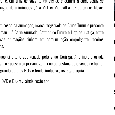
er e, em uma de suas tentativas de encontrar a cura, acaba se
ngue de criminosos. Já a Mulher-Maravilha faz parte dos Novos
artunesco da animação, marca registrada de Bruce Timm e presente
man – A Série Animada, Batman do Futuro e Liga de Justiça, entre
 essas animações tinham em comum ação empolgante, roteiros
ns.
aço direito e apaixonada pelo vilão Coringa. A princípio criada
an, o sucesso da personagem, que se destaca pelo senso de humor
grando para as HQs e tendo, inclusive, revista própria.
 DVD e Blu-ray, ainda neste ano.