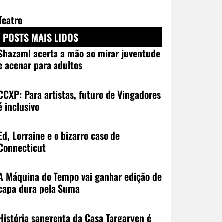
Teatro
POSTS MAIS LIDOS
Shazam! acerta a mão ao mirar juventude
e acenar para adultos
CCXP: Para artistas, futuro de Vingadores
é inclusivo
Ed, Lorraine e o bizarro caso de
Connecticut
A Máquina do Tempo vai ganhar edição de
capa dura pela Suma
História sangrenta da Casa Targaryen é