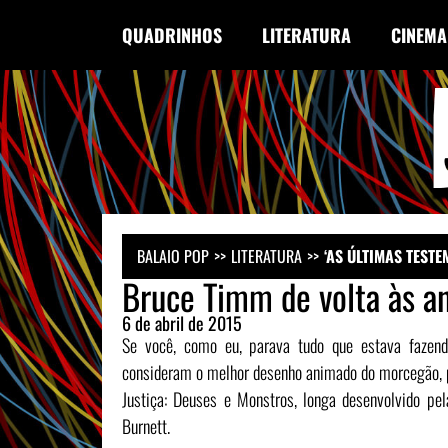
QUADRINHOS
LITERATURA
CINEMA
BALAIO POP
LITERATURA
‘AS ÚLTIMAS TEST
Bruce Timm de volta às a
6 de abril de 2015
Se você, como eu, parava tudo que estava fazen
consideram o melhor desenho animado do morcegão, pod
Justiça: Deuses e Monstros, longa desenvolvido 
Burnett.