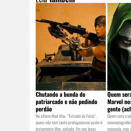
Chutando a bunda do
Quem será
patriarcado e não pedindo
Marvel no
perdão
gente (ac
No último Mad Max, “Estrada da Fúria”,
Quem será o no
quem não tem tanto protagonismo assim é
cinematográfic
justamente Max, coitado. Em seu lugar,
especula, mas 