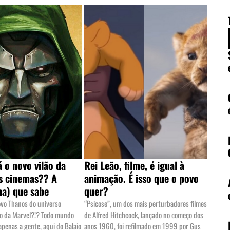
 o novo vilão da
Rei Leão, filme, é igual à
s cinemas?? A
animação. É isso que o povo
ha) que sabe
quer?
vo Thanos do universo
“Psicose”, um dos mais perturbadores filmes
o da Marvel?!? Todo mundo
de Alfred Hitchcock, lançado no começo dos
apenas a gente, aqui do Balaio
anos 1960, foi refilmado em 1999 por Gus