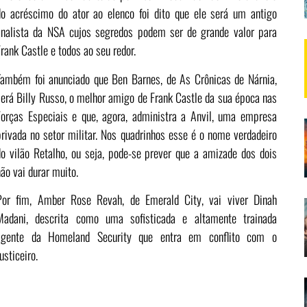
do acréscimo do ator ao elenco foi dito que ele será um antigo
analista da NSA cujos segredos podem ser de grande valor para
rank Castle e todos ao seu redor.
Também foi anunciado que Ben Barnes, de As Crônicas de Nárnia,
será Billy Russo, o melhor amigo de Frank Castle da sua época nas
Forças Especiais e que, agora, administra a Anvil, uma empresa
privada no setor militar. Nos quadrinhos esse é o nome verdadeiro
do vilão Retalho, ou seja, pode-se prever que a amizade dos dois
ão vai durar muito.
Por fim, Amber Rose Revah, de Emerald City, vai viver Dinah
Madani, descrita como uma sofisticada e altamente trainada
agente da Homeland Security que entra em conflito com o
usticeiro.