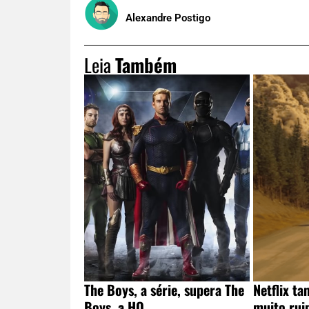
Alexandre Postigo
Leia
Também
The Boys, a série, supera The
Netflix t
Boys, a HQ
muito rui