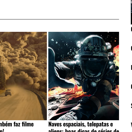
ambém faz filme
Naves espaciais, telepatas e
m!
aliens: boas dicas de séries de