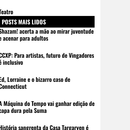
Teatro
POSTS MAIS LIDOS
Shazam! acerta a mão ao mirar juventude
e acenar para adultos
CCXP: Para artistas, futuro de Vingadores
é inclusivo
Ed, Lorraine e o bizarro caso de
Connecticut
A Máquina do Tempo vai ganhar edição de
capa dura pela Suma
História sangrenta da Casa Targaryen é