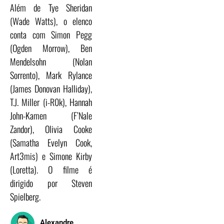
Além de Tye Sheridan
(Wade Watts), o elenco
conta com Simon Pegg
(Ogden Morrow), Ben
Mendelsohn (Nolan
Sorrento), Mark Rylance
(James Donovan Halliday),
T.J. Miller (i-R0k), Hannah
John-Kamen (F’Nale
Zandor), Olivia Cooke
(Samatha Evelyn Cook,
Art3mis) e Simone Kirby
(Loretta). O filme é
dirigido por Steven
Spielberg.
Alexandre