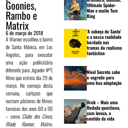
Goonies,
Ultimate Spider-
Man e muito Tom
Rambo e
King
Matrix
‘A cabeça do Santo’
6 de março de 2018
e a nossa realidade
A Warner escolheu o bairro
bordada nas
de Santa Mônica, em Los
tramas do realismo
fantástico
Angeles, para executar
uma ação publicitária
diferente para
Jogador Nº1
,
Nível Secreto sabe
filme que estreia dia 29 de
o segredo para
uma boa adaptação
março. No começo desta
semana, cartazes que
recriam pôsteres de filmes
Druk – Mais uma
Rodada questiona,
famosos dos anos 60 a 90
com leveza, o
– como
Clube dos Cinco,
sentido da vida
Blade Runner, Matrix,