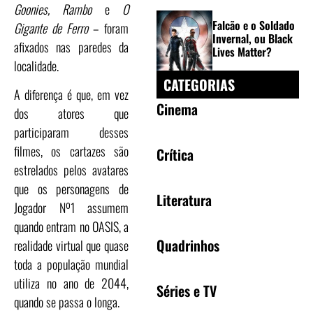
Goonies, Rambo
e
O
Falcão e o Soldado
Gigante de Ferro
– foram
Invernal, ou Black
afixados nas paredes da
Lives Matter?
localidade.
CATEGORIAS
A diferença é que, em vez
Cinema
dos atores que
participaram desses
filmes, os cartazes são
Crítica
estrelados pelos avatares
que os personagens de
Literatura
Jogador Nº1 assumem
quando entram no OASIS, a
Quadrinhos
realidade virtual que quase
toda a população mundial
utiliza no ano de 2044,
Séries e TV
quando se passa o longa.