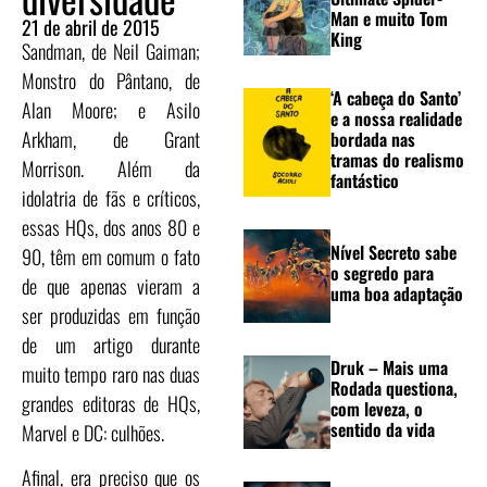
Man e muito Tom
21 de abril de 2015
King
Sandman, de Neil Gaiman;
Monstro do Pântano, de
‘A cabeça do Santo’
Alan Moore; e Asilo
e a nossa realidade
Arkham, de Grant
bordada nas
tramas do realismo
Morrison. Além da
fantástico
idolatria de fãs e críticos,
essas HQs, dos anos 80 e
Nível Secreto sabe
90, têm em comum o fato
o segredo para
de que apenas vieram a
uma boa adaptação
ser produzidas em função
de um artigo durante
Druk – Mais uma
muito tempo raro nas duas
Rodada questiona,
grandes editoras de HQs,
com leveza, o
sentido da vida
Marvel e DC: culhões.
Afinal, era preciso que os