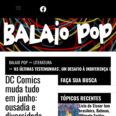
BALAIO POP
LITERATURA
‘AS ÚLTIMAS TESTEMUNHAS’, UM DESAFIO À INDIFERENÇA DE
DC Comics
FAÇA SUA BUSCA
muda tudo
em junho:
TÓPICOS RECENTES
ousadia e
Lista do Eisner tem
brasileira, Batman,
diversidade
Ultimate Spider-