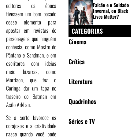
Falcão e o Soldado
editores da época
Invernal, ou Black
tivessem um bom bocado
Lives Matter?
desse elemento para
CATEGORIAS
apostar em revistas de
personagens que ninguém
Cinema
conhecia, como Mostro do
Pântano e Sandman, e em
Crítica
escritores com ideias
meio bizarras, como
Morrison, que fez o
Literatura
Coringa dar um tapa no
traseiro do Batman em
Quadrinhos
Asilo Arkhan.
Se a sorte favorece os
Séries e TV
corajosos e a criatividade
nasce quando você pode